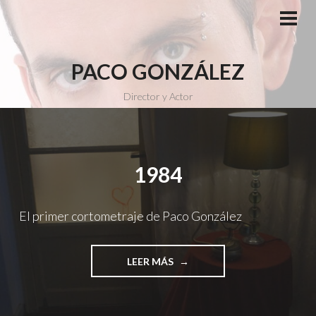
Saltar
al
MEN
PRI
contenido
PACO GONZÁLEZ
Director y Actor
1984
El primer cortometraje de Paco González
"1984"
LEER MÁS